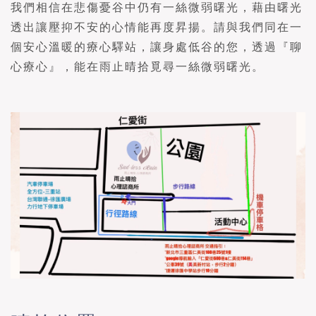
我們相信在悲傷憂谷中仍有一絲微弱曙光，藉由曙光
透出讓壓抑不安的心情能再度昇揚。請與我們同在一
個安心溫暖的療心驛站，讓身處低谷的您，透過『聊
心療心』，能在雨止晴拾覓尋一絲微弱曙光。