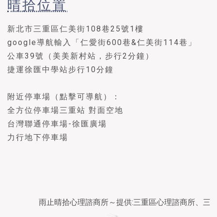
晴拾位置
新北市三重區仁美街108巷25號1樓
google導航輸入「仁愛街600巷&仁美街114巷」
公車39號（美美新村站，步行2分鐘）
捷運徐匯中學站步行10分鐘
附近停車場（點擊可導航）：
全方位停車場三重站 對面空地
台灣聯通停車場-徐匯廣場
力行地下停車場
雨止晴拾心理諮商所～提供:三重區心理諮商所、三重